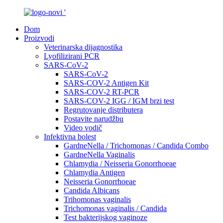
Dom
Proizvodi
Veterinarska dijagnostika
Lyofilizirani PCR
SARS-CoV-2
SARS-CoV-2
SARS-COV-2 Antigen Kit
SARS-COV-2 RT-PCR
SARS-COV-2 IGG / IGM brzi test
Regrutovanje distributera
Postavite narudžbu
Video vodič
Infektivna bolest
GardneNella / Trichomonas / Candida Combo
GardneNella Vaginalis
Chlamydia / Neisseria Gonorrhoeae
Chlamydia Antigen
Neisseria Gonorrhoeae
Candida Albicans
Trihomonas vaginalis
Trichomonas vaginalis / Candida
Test bakterijskog vaginoze