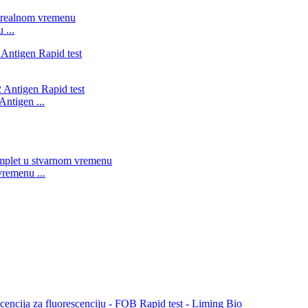
 ...
ntigen ...
remenu ...