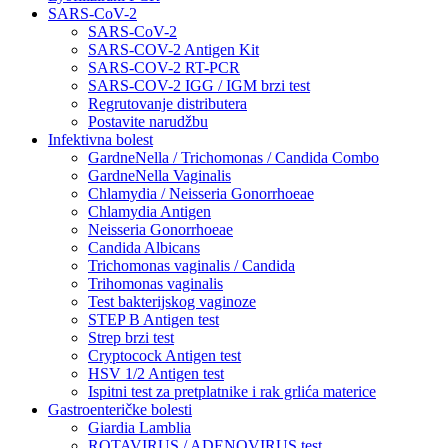
SARS-CoV-2
SARS-CoV-2
SARS-COV-2 Antigen Kit
SARS-COV-2 RT-PCR
SARS-COV-2 IGG / IGM brzi test
Regrutovanje distributera
Postavite narudžbu
Infektivna bolest
GardneNella / Trichomonas / Candida Combo
GardneNella Vaginalis
Chlamydia / Neisseria Gonorrhoeae
Chlamydia Antigen
Neisseria Gonorrhoeae
Candida Albicans
Trichomonas vaginalis / Candida
Trihomonas vaginalis
Test bakterijskog vaginoze
STEP B Antigen test
Strep brzi test
Cryptocock Antigen test
HSV 1/2 Antigen test
Ispitni test za pretplatnike i rak grlića materice
Gastroenteričke bolesti
Giardia Lamblia
ROTAVIRUS / ADENOVIRUS test