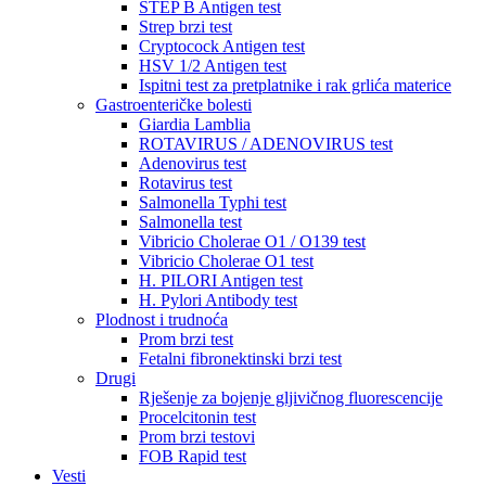
STEP B Antigen test
Strep brzi test
Cryptocock Antigen test
HSV 1/2 Antigen test
Ispitni test za pretplatnike i rak grlića materice
Gastroenteričke bolesti
Giardia Lamblia
ROTAVIRUS / ADENOVIRUS test
Adenovirus test
Rotavirus test
Salmonella Typhi test
Salmonella test
Vibricio Cholerae O1 / O139 test
Vibricio Cholerae O1 test
H. PILORI Antigen test
H. Pylori Antibody test
Plodnost i trudnoća
Prom brzi test
Fetalni fibronektinski brzi test
Drugi
Rješenje za bojenje gljivičnog fluorescencije
Procelcitonin test
Prom brzi testovi
FOB Rapid test
Vesti