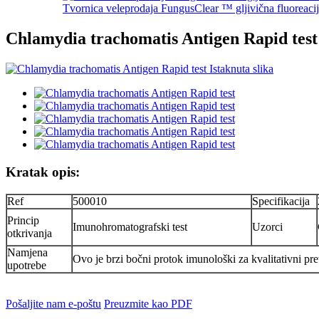
Tvornica veleprodaja FungusClear ™ gljivična fluoreacija
Chlamydia trachomatis Antigen Rapid test
Kratak opis:
Ref
500010
Specifikacija
Princip
Imunohromatografski test
Uzorci
otkrivanja
Namjena
Ovo je brzi bočni protok imunološki za kvalitativni pr
upotrebe
Pošaljite nam e-poštu
Preuzmite kao PDF