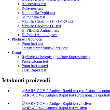
Adenovirus test
Rotavirus test
Salmonella Typhi test
Salmonella test
Vibricio Cholerae O1 / O139 test
Vibricio Cholerae O1 test
H. PILORI Antigen test
H. Pylori Antibody test
Plodnost i trudnoća
Prom brzi test
Fetalni fibronektinski brzi test
Drugi
Rješenje za bojenje gljivičnog fluorescencije
Procelcitonin test
Prom brzi testovi
FOB Rapid test
Istaknuti proizvodi
SARS-CUV-2 Antigen Rapid test (profesionalna upotreb
SARS-COV-2 Antigen Rapid test za slivu