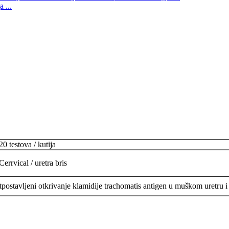
 ...
20 testova / kutija
Cerrvical / uretra bris
etpostavljeni otkrivanje klamidije trachomatis antigen u muškom uretru 