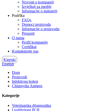
Novosti o kompaniji
Izvještaji za medije
Informacije o industriji
Podrška
FAQs
Democi proizvoda
Informacije o proizvodu
Preuzeti
O nama
Profil kompanije
Certifikat
Kontaktirajte nas
Kineski
English
Dom
Proizvodi
Infektivna bolest
Chlamydia Antigen
Kategorije
Veterinarska dijagnostika
Lyofilizirani PCR