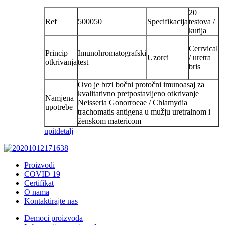
20
Ref
500050
Specifikacija
testova /
kutija
Cerrvical
Princip
Imunohromatografski
Uzorci
/ uretra
otkrivanja
test
bris
Ovo je brzi bočni protočni imunoasaj za
kvalitativno pretpostavljeno otkrivanje
Namjena
Neisseria Gonorroeae / Chlamydia
upotrebe
trachomatis antigena u mužju uretralnom i
ženskom matericom
upit
detalj
Proizvodi
COVID 19
Certifikat
O nama
Kontaktirajte nas
Democi proizvoda