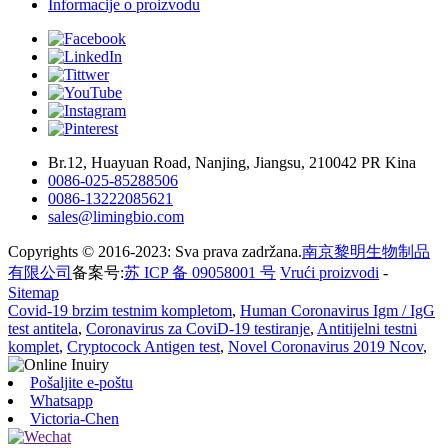
Informacije o proizvodu
Br.12, Huayuan Road, Nanjing, Jiangsu, 210042 PR Kina
0086-025-85288506
0086-13222085621
sales@limingbio.com
Copyrights © 2016-2023: Sva prava zadržana.
南京黎明生物制品
有限公司
备案号:
苏 ICP 备 09058001 号
Vrući proizvodi
-
Sitemap
Covid-19 brzim testnim kompletom
,
Human Coronavirus Igm / IgG
test antitela
,
Coronavirus za CoviD-19 testiranje
,
Antitijelni testni
komplet
,
Cryptocock Antigen test
,
Novel Coronavirus 2019 Ncov
,
Pošaljite e-poštu
Whatsapp
Victoria-Chen