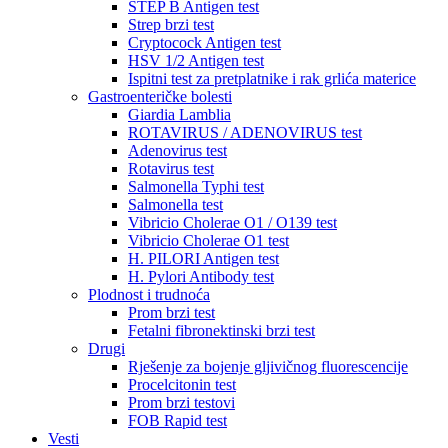
STEP B Antigen test
Strep brzi test
Cryptocock Antigen test
HSV 1/2 Antigen test
Ispitni test za pretplatnike i rak grlića materice
Gastroenteričke bolesti
Giardia Lamblia
ROTAVIRUS / ADENOVIRUS test
Adenovirus test
Rotavirus test
Salmonella Typhi test
Salmonella test
Vibricio Cholerae O1 / O139 test
Vibricio Cholerae O1 test
H. PILORI Antigen test
H. Pylori Antibody test
Plodnost i trudnoća
Prom brzi test
Fetalni fibronektinski brzi test
Drugi
Rješenje za bojenje gljivičnog fluorescencije
Procelcitonin test
Prom brzi testovi
FOB Rapid test
Vesti