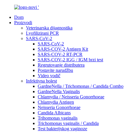
Dom
Proizvodi
Veterinarska dijagnostika
Lyofilizirani PCR
SARS-CoV-2
SARS-CoV-2
SARS-COV-2 Antigen Kit
SARS-COV-2 RT-PCR
SARS-COV-2 IGG / IGM brzi test
Regrutovanje distributera
Postavite narudžbu
Video vodič
Infektivna bolest
GardneNella / Trichomonas / Candida Combo
GardneNella Vaginalis
Chlamydia / Neisseria Gonorrhoeae
Chlamydia Antigen
Neisseria Gonorrhoeae
Candida Albicans
Trihomonas vaginalis
Trichomonas vaginalis / Candida
Test bakterijskog vaginoze