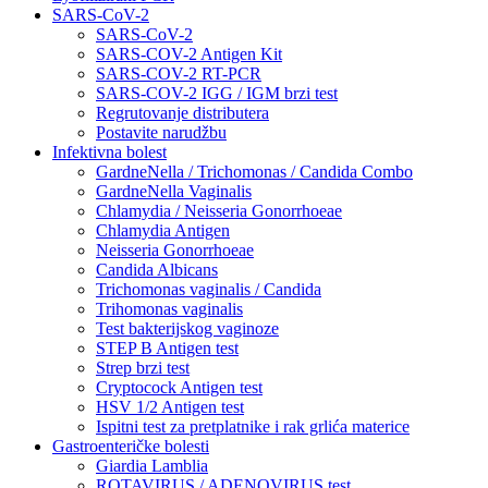
SARS-CoV-2
SARS-CoV-2
SARS-COV-2 Antigen Kit
SARS-COV-2 RT-PCR
SARS-COV-2 IGG / IGM brzi test
Regrutovanje distributera
Postavite narudžbu
Infektivna bolest
GardneNella / Trichomonas / Candida Combo
GardneNella Vaginalis
Chlamydia / Neisseria Gonorrhoeae
Chlamydia Antigen
Neisseria Gonorrhoeae
Candida Albicans
Trichomonas vaginalis / Candida
Trihomonas vaginalis
Test bakterijskog vaginoze
STEP B Antigen test
Strep brzi test
Cryptocock Antigen test
HSV 1/2 Antigen test
Ispitni test za pretplatnike i rak grlića materice
Gastroenteričke bolesti
Giardia Lamblia
ROTAVIRUS / ADENOVIRUS test