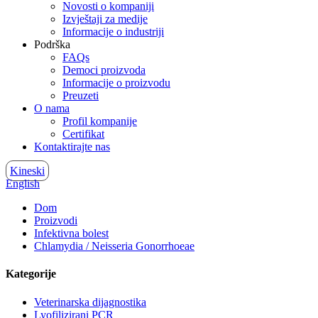
Novosti o kompaniji
Izvještaji za medije
Informacije o industriji
Podrška
FAQs
Democi proizvoda
Informacije o proizvodu
Preuzeti
O nama
Profil kompanije
Certifikat
Kontaktirajte nas
Kineski
English
Dom
Proizvodi
Infektivna bolest
Chlamydia / Neisseria Gonorrhoeae
Kategorije
Veterinarska dijagnostika
Lyofilizirani PCR