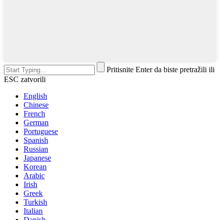
Pritisnite Enter da biste pretražili ili
ESC zatvorili
English
Chinese
French
German
Portuguese
Spanish
Russian
Japanese
Korean
Arabic
Irish
Greek
Turkish
Italian
Danish