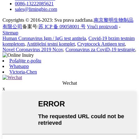
0086-13222085621
sales@limingbio.com
Copyrights © 2016-2023: Sva prava zadržana.
南京黎明生物制品
有限公司
备案号:
苏 ICP 备 09058001 号
Vrući proizvodi
-
Sitemap
Human Coronavirus Igm / IgG test antitela
,
Covid-19 brzim testnim
kompletom
,
Antitijelni testni komplet
,
Cryptocock Antigen test
,
Novel Coronavirus 2019 Ncov
,
Coronavirus za CoviD-19 testiranje
,
Pošaljite e-poštu
Whatsapp
Victoria-Chen
Wechat
x