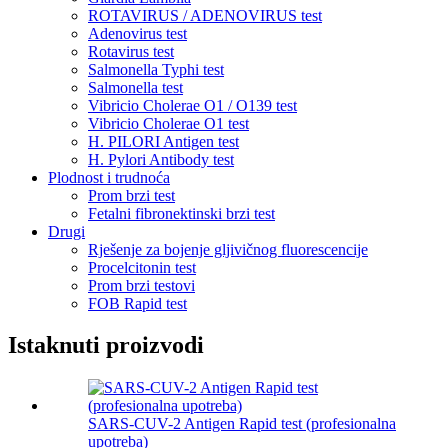
ROTAVIRUS / ADENOVIRUS test
Adenovirus test
Rotavirus test
Salmonella Typhi test
Salmonella test
Vibricio Cholerae O1 / O139 test
Vibricio Cholerae O1 test
H. PILORI Antigen test
H. Pylori Antibody test
Plodnost i trudnoća
Prom brzi test
Fetalni fibronektinski brzi test
Drugi
Rješenje za bojenje gljivičnog fluorescencije
Procelcitonin test
Prom brzi testovi
FOB Rapid test
Istaknuti proizvodi
SARS-CUV-2 Antigen Rapid test (profesionalna
upotreba)