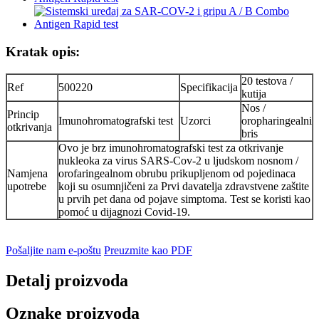
Kratak opis:
20 testova /
Ref
500220
Specifikacija
kutija
Nos /
Princip
Imunohromatografski test
Uzorci
oropharingealni
otkrivanja
bris
Ovo je brz imunohromatografski test za otkrivanje
nukleoka za virus SARS-Cov-2 u ljudskom nosnom /
Namjena
orofaringealnom obrubu prikupljenom od pojedinaca
upotrebe
koji su osumnjičeni za Prvi davatelja zdravstvene zaštite
u prvih pet dana od pojave simptoma. Test se koristi kao
pomoć u dijagnozi Covid-19.
Pošaljite nam e-poštu
Preuzmite kao PDF
Detalj proizvoda
Oznake proizvoda