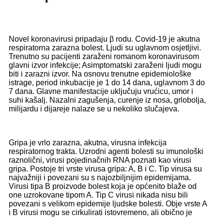
Novel koronavirusi pripadaju β rodu. Covid-19 je akutna
respiratorna zarazna bolest. Ljudi su uglavnom osjetljivi.
Trenutno su pacijenti zaraženi romanom koronavirusom
glavni izvor infekcije; Asimptomatski zaraženi ljudi mogu
biti i zarazni izvor. Na osnovu trenutne epidemiološke
istrage, period inkubacije je 1 do 14 dana, uglavnom 3 do
7 dana. Glavne manifestacije uključuju vrućicu, umor i
suhi kašalj. Nazalni zagušenja, curenje iz nosa, grlobolja,
milijardu i dijareje nalaze se u nekoliko slučajeva.
Gripa je vrlo zarazna, akutna, virusna infekcija
respiratornog trakta. Uzrodni agenti bolesti su imunološki
raznolični, virusi pojedinačnih RNA poznati kao virusi
gripa. Postoje tri vrste virusa gripa: A, B i C. Tip virusa su
najvažniji i povezani su s najozbiljnijim epidemijama.
Virusi tipa B proizvode bolest koja je općenito blaže od
one uzrokovane tipom A. Tip C virusi nikada nisu bili
povezani s velikom epidemije ljudske bolesti. Obje vrste A
i B virusi mogu se cirkulirati istovremeno, ali obično je