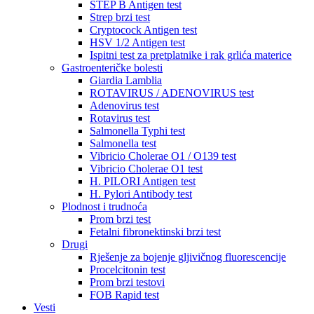
STEP B Antigen test
Strep brzi test
Cryptocock Antigen test
HSV 1/2 Antigen test
Ispitni test za pretplatnike i rak grlića materice
Gastroenteričke bolesti
Giardia Lamblia
ROTAVIRUS / ADENOVIRUS test
Adenovirus test
Rotavirus test
Salmonella Typhi test
Salmonella test
Vibricio Cholerae O1 / O139 test
Vibricio Cholerae O1 test
H. PILORI Antigen test
H. Pylori Antibody test
Plodnost i trudnoća
Prom brzi test
Fetalni fibronektinski brzi test
Drugi
Rješenje za bojenje gljivičnog fluorescencije
Procelcitonin test
Prom brzi testovi
FOB Rapid test
Vesti