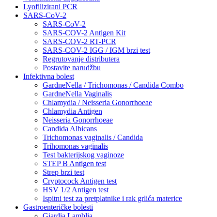
Lyofilizirani PCR
SARS-CoV-2
SARS-CoV-2
SARS-COV-2 Antigen Kit
SARS-COV-2 RT-PCR
SARS-COV-2 IGG / IGM brzi test
Regrutovanje distributera
Postavite narudžbu
Infektivna bolest
GardneNella / Trichomonas / Candida Combo
GardneNella Vaginalis
Chlamydia / Neisseria Gonorrhoeae
Chlamydia Antigen
Neisseria Gonorrhoeae
Candida Albicans
Trichomonas vaginalis / Candida
Trihomonas vaginalis
Test bakterijskog vaginoze
STEP B Antigen test
Strep brzi test
Cryptocock Antigen test
HSV 1/2 Antigen test
Ispitni test za pretplatnike i rak grlića materice
Gastroenteričke bolesti
Giardia Lamblia