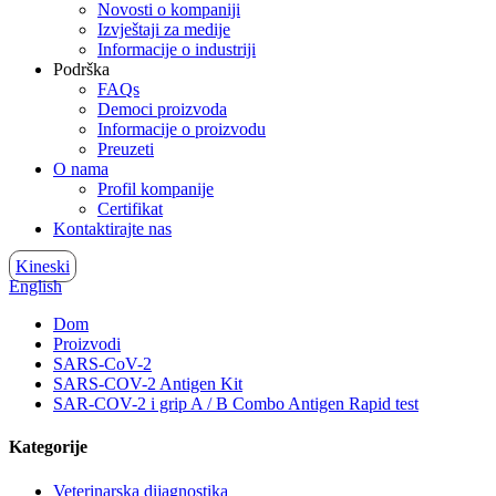
Novosti o kompaniji
Izvještaji za medije
Informacije o industriji
Podrška
FAQs
Democi proizvoda
Informacije o proizvodu
Preuzeti
O nama
Profil kompanije
Certifikat
Kontaktirajte nas
Kineski
English
Dom
Proizvodi
SARS-CoV-2
SARS-COV-2 Antigen Kit
SAR-COV-2 i grip A / B Combo Antigen Rapid test
Kategorije
Veterinarska dijagnostika