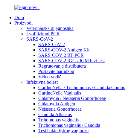
Dom
Proizvodi
Veterinarska dijagnostika
Lyofilizirani PCR
SARS-CoV-2
SARS-CoV-2
SARS-COV-2 Antigen Kit
SARS-COV-2 RT-PCR
SARS-COV-2 IGG / IGM brzi test
Regrutovanje distributera
Postavite narudžbu
Video vodič
Infektivna bolest
GardneNella / Trichomonas / Candida Combo
GardneNella Vaginalis
Chlamydia / Neisseria Gonorrhoeae
Chlamydia Antigen
Neisseria Gonorrhoeae
Candida Albicans
Trihomonas vaginalis
Trichomonas vaginalis / Candida
Test bakterijskog vaginoze