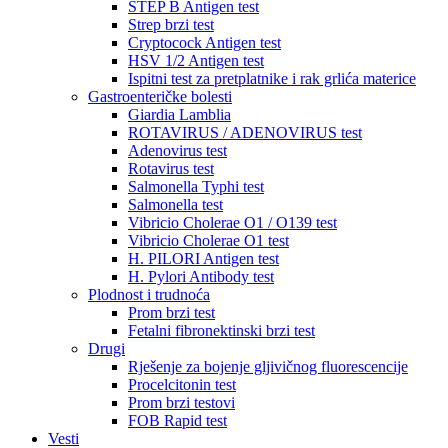
STEP B Antigen test
Strep brzi test
Cryptocock Antigen test
HSV 1/2 Antigen test
Ispitni test za pretplatnike i rak grlića materice
Gastroenteričke bolesti
Giardia Lamblia
ROTAVIRUS / ADENOVIRUS test
Adenovirus test
Rotavirus test
Salmonella Typhi test
Salmonella test
Vibricio Cholerae O1 / O139 test
Vibricio Cholerae O1 test
H. PILORI Antigen test
H. Pylori Antibody test
Plodnost i trudnoća
Prom brzi test
Fetalni fibronektinski brzi test
Drugi
Rješenje za bojenje gljivičnog fluorescencije
Procelcitonin test
Prom brzi testovi
FOB Rapid test
Vesti