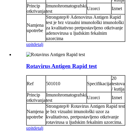
Princip
Imunohromatografski
Uzorci
Izmet
otkrivanja
test
Strongstep® Adenovirus Antigen Rapid
test je brz vizualni imunološki imunološki
Namjena
za kvalitativno pretpostavljeno otkrivanje
upotrebe
adenovirusa u ljudskim fekalnim
uzorcima
upit
detalj
Rotavirus Antigen Rapid test
20
Ref
501010
Specifikacija
testova
/ kutija
Princip
Imunohromatografski
Uzorci
Izmet
otkrivanja
test
Strongstep® Rotavirus Antigen Rapid test
Namjena
je brz vizualni imunološki uzor za
upotrebe
kvalitativno, pretpostavljeno otkrivanje
rotavirusa u ljudskim fekalnim uzorcima.
upit
detalj