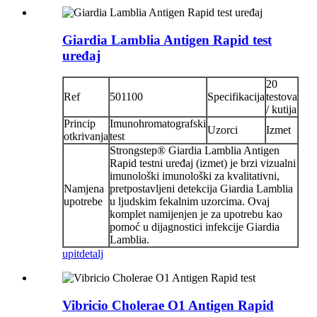
Giardia Lamblia Antigen Rapid test
uređaj
20
Ref
501100
Specifikacija
testova
/ kutija
Princip
Imunohromatografski
Uzorci
Izmet
otkrivanja
test
Strongstep® Giardia Lamblia Antigen
Rapid testni uređaj (izmet) je brzi vizualni
imunološki imunološki za kvalitativni,
Namjena
pretpostavljeni detekcija Giardia Lamblia
upotrebe
u ljudskim fekalnim uzorcima. Ovaj
komplet namijenjen je za upotrebu kao
pomoć u dijagnostici infekcije Giardia
Lamblia.
upit
detalj
Vibricio Cholerae O1 Antigen Rapid