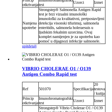
Princip
Imunohromatografski
Uzorci
Izmet
otkrivanja
test
Strongstep® Salmonella Antigen Rapid
test je brzi vizualni imunološki
imunološki za kvalitativni, pretpostavljeni
Namjena
detekcija visonski tifurimuj, salmonela
upotrebe
enteritidis, salmonela holeraesuis u
ljudskim fekalnim uzorcima. Ovaj
komplet namijenjen je za upotrebu kao
pomoć u dijagnozi infekcije salmonele.
upit
detalj
VIBRIO CHOLERAE O1 / O139
Antigen Combo Rapid test
20
Ref
501070
Specifikacija
testova
/ kutija
Princip
Imunohromatografski
Uzorci
Izmet
otkrivanja
test
Strongstep® Vibrio Cholerae O1 / O139