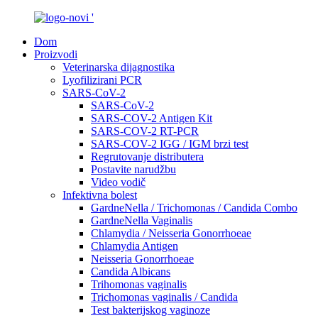
Dom
Proizvodi
Veterinarska dijagnostika
Lyofilizirani PCR
SARS-CoV-2
SARS-CoV-2
SARS-COV-2 Antigen Kit
SARS-COV-2 RT-PCR
SARS-COV-2 IGG / IGM brzi test
Regrutovanje distributera
Postavite narudžbu
Video vodič
Infektivna bolest
GardneNella / Trichomonas / Candida Combo
GardneNella Vaginalis
Chlamydia / Neisseria Gonorrhoeae
Chlamydia Antigen
Neisseria Gonorrhoeae
Candida Albicans
Trihomonas vaginalis
Trichomonas vaginalis / Candida
Test bakterijskog vaginoze