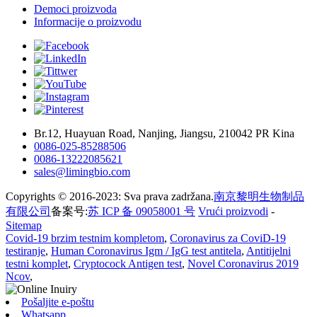
Democi proizvoda
Informacije o proizvodu
Br.12, Huayuan Road, Nanjing, Jiangsu, 210042 PR Kina
0086-025-85288506
0086-13222085621
sales@limingbio.com
Copyrights © 2016-2023: Sva prava zadržana.
南京黎明生物制品
有限公司
备案号:
苏 ICP 备 09058001 号
Vrući proizvodi
-
Sitemap
Covid-19 brzim testnim kompletom
,
Coronavirus za CoviD-19
testiranje
,
Human Coronavirus Igm / IgG test antitela
,
Antitijelni
testni komplet
,
Cryptocock Antigen test
,
Novel Coronavirus 2019
Ncov
,
Pošaljite e-poštu
Whatsapp