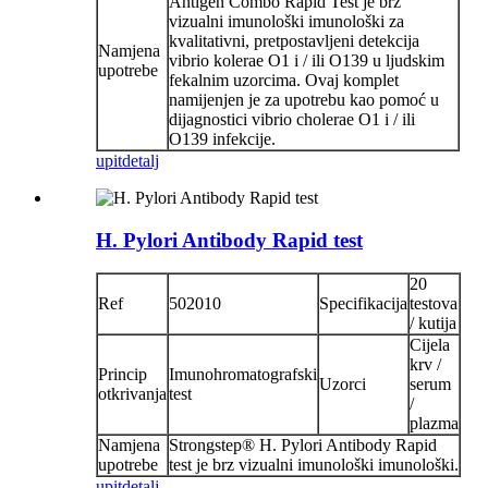
Antigen Combo Rapid Test je brz
vizualni imunološki imunološki za
kvalitativni, pretpostavljeni detekcija
Namjena
vibrio kolerae O1 i / ili O139 u ljudskim
upotrebe
fekalnim uzorcima. Ovaj komplet
namijenjen je za upotrebu kao pomoć u
dijagnostici vibrio cholerae O1 i / ili
O139 infekcije.
upit
detalj
H. Pylori Antibody Rapid test
20
Ref
502010
Specifikacija
testova
/ kutija
Cijela
krv /
Princip
Imunohromatografski
Uzorci
serum
otkrivanja
test
/
plazma
Namjena
Strongstep® H. Pylori Antibody Rapid
upotrebe
test je brz vizualni imunološki imunološki.
upit
detalj