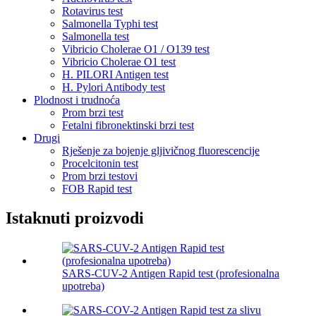
Rotavirus test
Salmonella Typhi test
Salmonella test
Vibricio Cholerae O1 / O139 test
Vibricio Cholerae O1 test
H. PILORI Antigen test
H. Pylori Antibody test
Plodnost i trudnoća
Prom brzi test
Fetalni fibronektinski brzi test
Drugi
Rješenje za bojenje gljivičnog fluorescencije
Procelcitonin test
Prom brzi testovi
FOB Rapid test
Istaknuti proizvodi
SARS-CUV-2 Antigen Rapid test (profesionalna
upotreba)