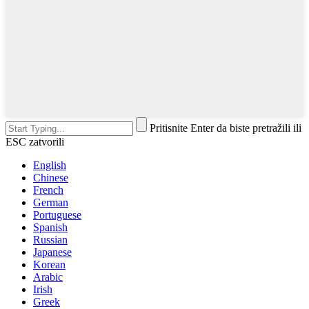
Pritisnite Enter da biste pretražili ili
ESC zatvorili
English
Chinese
French
German
Portuguese
Spanish
Russian
Japanese
Korean
Arabic
Irish
Greek