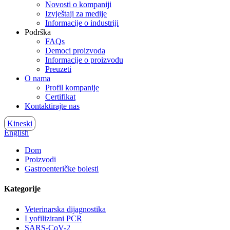
Novosti o kompaniji
Izvještaji za medije
Informacije o industriji
Podrška
FAQs
Democi proizvoda
Informacije o proizvodu
Preuzeti
O nama
Profil kompanije
Certifikat
Kontaktirajte nas
Kineski
English
Dom
Proizvodi
Gastroenteričke bolesti
Kategorije
Veterinarska dijagnostika
Lyofilizirani PCR
SARS-CoV-2