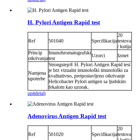
H. Pylori Antigen Rapid test
20
Ref
501040
Specifikacija
testova
/ kutija
Princip
Imunohromatografski
Uzorci
Izmet
otkrivanja
test
Strongstep® H. Pylori Antigen Rapid test
je brz vizualni imunološki imunološki za
Namjena
kvalitativno, pretpostavljeno otkrivanje
upotrebe
Helicobacter Pylori antigen sa ljudskim
fekalom kao uzorak.
upit
detalj
Adenovirus Antigen Rapid test
20
Ref
501020
Specifikacija
testova
/ kutija