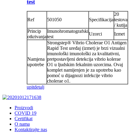
test
20
Ref
501050
Specifikacija
testova
/ kutija
Princip
Imunohromatografski
Uzorci
Izmet
otkrivanja
test
Strongstep® Vibrio Cholerae O1 Antigen
Rapid Test uređaj (izmet) je brzi vizualni
imunološki imunološki za kvalitativni,
Namjena
pretpostavljeni detekcija vibrio kolerae
upotrebe
O1 u ljudskim fekalnim uzorcima. Ovaj
komplet namijenjen je za upotrebu kao
pomoć u dijagnozi infekcije vibrio
cholerae o1.
upit
detalj
Proizvodi
COVID 19
Certifikat
O nama
Kontaktirajte nas