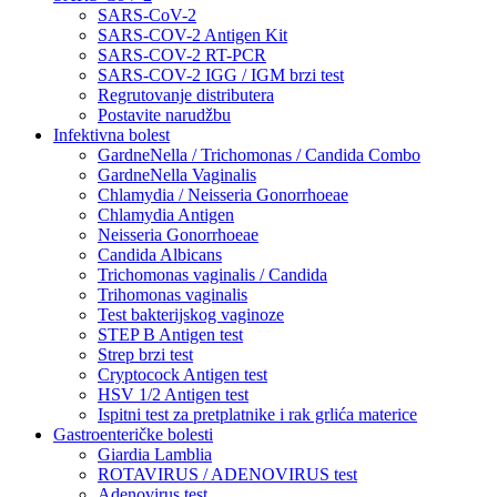
SARS-CoV-2
SARS-COV-2 Antigen Kit
SARS-COV-2 RT-PCR
SARS-COV-2 IGG / IGM brzi test
Regrutovanje distributera
Postavite narudžbu
Infektivna bolest
GardneNella / Trichomonas / Candida Combo
GardneNella Vaginalis
Chlamydia / Neisseria Gonorrhoeae
Chlamydia Antigen
Neisseria Gonorrhoeae
Candida Albicans
Trichomonas vaginalis / Candida
Trihomonas vaginalis
Test bakterijskog vaginoze
STEP B Antigen test
Strep brzi test
Cryptocock Antigen test
HSV 1/2 Antigen test
Ispitni test za pretplatnike i rak grlića materice
Gastroenteričke bolesti
Giardia Lamblia
ROTAVIRUS / ADENOVIRUS test
Adenovirus test