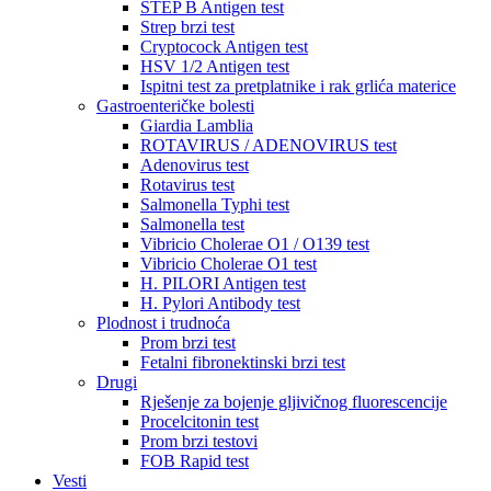
STEP B Antigen test
Strep brzi test
Cryptocock Antigen test
HSV 1/2 Antigen test
Ispitni test za pretplatnike i rak grlića materice
Gastroenteričke bolesti
Giardia Lamblia
ROTAVIRUS / ADENOVIRUS test
Adenovirus test
Rotavirus test
Salmonella Typhi test
Salmonella test
Vibricio Cholerae O1 / O139 test
Vibricio Cholerae O1 test
H. PILORI Antigen test
H. Pylori Antibody test
Plodnost i trudnoća
Prom brzi test
Fetalni fibronektinski brzi test
Drugi
Rješenje za bojenje gljivičnog fluorescencije
Procelcitonin test
Prom brzi testovi
FOB Rapid test
Vesti