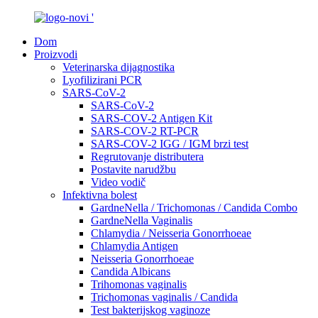
Dom
Proizvodi
Veterinarska dijagnostika
Lyofilizirani PCR
SARS-CoV-2
SARS-CoV-2
SARS-COV-2 Antigen Kit
SARS-COV-2 RT-PCR
SARS-COV-2 IGG / IGM brzi test
Regrutovanje distributera
Postavite narudžbu
Video vodič
Infektivna bolest
GardneNella / Trichomonas / Candida Combo
GardneNella Vaginalis
Chlamydia / Neisseria Gonorrhoeae
Chlamydia Antigen
Neisseria Gonorrhoeae
Candida Albicans
Trihomonas vaginalis
Trichomonas vaginalis / Candida
Test bakterijskog vaginoze