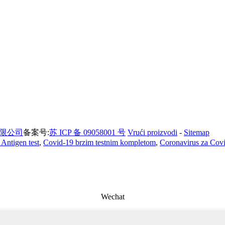
限公司
备案号:
苏 ICP 备 09058001 号
Vrući proizvodi
-
Sitemap
Antigen test
,
Covid-19 brzim testnim kompletom
,
Coronavirus za Covi
Wechat