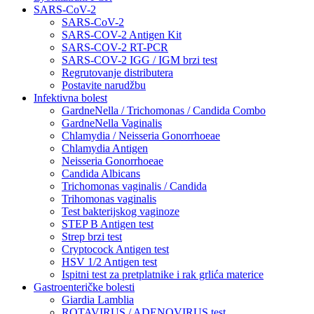
SARS-CoV-2
SARS-CoV-2
SARS-COV-2 Antigen Kit
SARS-COV-2 RT-PCR
SARS-COV-2 IGG / IGM brzi test
Regrutovanje distributera
Postavite narudžbu
Infektivna bolest
GardneNella / Trichomonas / Candida Combo
GardneNella Vaginalis
Chlamydia / Neisseria Gonorrhoeae
Chlamydia Antigen
Neisseria Gonorrhoeae
Candida Albicans
Trichomonas vaginalis / Candida
Trihomonas vaginalis
Test bakterijskog vaginoze
STEP B Antigen test
Strep brzi test
Cryptocock Antigen test
HSV 1/2 Antigen test
Ispitni test za pretplatnike i rak grlića materice
Gastroenteričke bolesti
Giardia Lamblia
ROTAVIRUS / ADENOVIRUS test