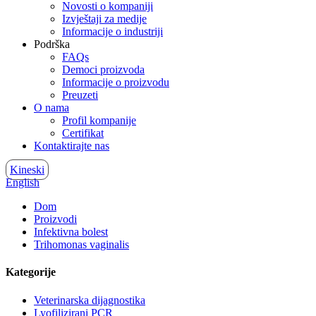
Novosti o kompaniji
Izvještaji za medije
Informacije o industriji
Podrška
FAQs
Democi proizvoda
Informacije o proizvodu
Preuzeti
O nama
Profil kompanije
Certifikat
Kontaktirajte nas
Kineski
English
Dom
Proizvodi
Infektivna bolest
Trihomonas vaginalis
Kategorije
Veterinarska dijagnostika
Lyofilizirani PCR