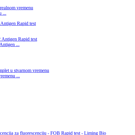
 ...
ntigen ...
remenu ...