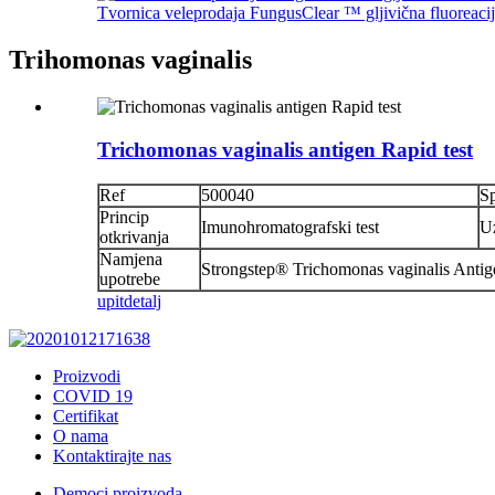
Tvornica veleprodaja FungusClear ™ gljivična fluoreacija
Trihomonas vaginalis
Trichomonas vaginalis antigen Rapid test
Ref
500040
Sp
Princip
Imunohromatografski test
U
otkrivanja
Namjena
Strongstep® Trichomonas vaginalis Antigen
upotrebe
upit
detalj
Proizvodi
COVID 19
Certifikat
O nama
Kontaktirajte nas
Democi proizvoda