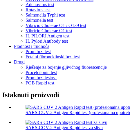
Adenovirus test
Rotavirus test
Salmonella Typhi test
Salmonella test
Vibricio Cholerae O1 / O139 test
Vibricio Cholerae O1 test
H. PILORI Antigen test
H. Pylori Antibody test
Plodnost i trudnoća
Prom brzi test
Fetalni fibronektinski brzi test
Drugi
Rješenje za bojenje gljivičnog fluorescencije
Procelcitonin test
Prom brzi testovi
FOB Rapid test
Istaknuti proizvodi
SARS-CUV-2 Antigen Rapid test (profesionalna upotreb
SARS-COV-2 Antigen Rapid test za slivu