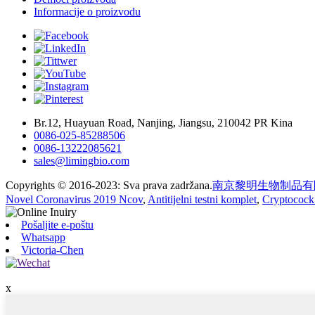
Informacije o proizvodu
Br.12, Huayuan Road, Nanjing, Jiangsu, 210042 PR Kina
0086-025-85288506
0086-13222085621
sales@limingbio.com
Copyrights © 2016-2023: Sva prava zadržana.
南京黎明生物制品有
Novel Coronavirus 2019 Ncov
,
Antitijelni testni komplet
,
Cryptocock 
Pošaljite e-poštu
Whatsapp
Victoria-Chen
x