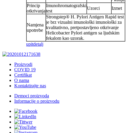
Princip
Imunohromatografski
Uzorci
Izmet
otkrivanja
test
Strongstep® H. Pylori Antigen Rapid test
je brz vizualni imunološki imunološki za
Namjena
kvalitativno, pretpostavljeno otkrivanje
upotrebe
Helicobacter Pylori antigen sa ljudskim
fekalom kao uzorak.
upit
detalj
Proizvodi
COVID 19
Certifikat
O nama
Kontaktirajte nas
Democi proizvoda
Informacije o proizvodu