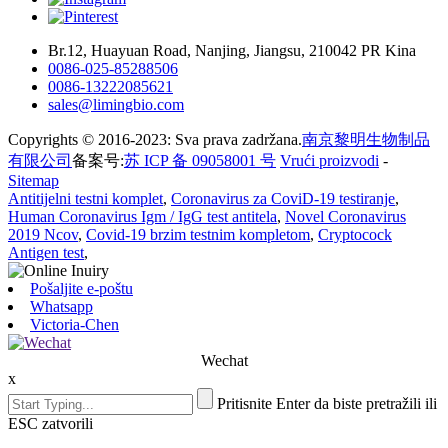
Br.12, Huayuan Road, Nanjing, Jiangsu, 210042 PR Kina
0086-025-85288506
0086-13222085621
sales@limingbio.com
Copyrights © 2016-2023: Sva prava zadržana.
南京黎明生物制品
有限公司
备案号:
苏 ICP 备 09058001 号
Vrući proizvodi
-
Sitemap
Antitijelni testni komplet
,
Coronavirus za CoviD-19 testiranje
,
Human Coronavirus Igm / IgG test antitela
,
Novel Coronavirus
2019 Ncov
,
Covid-19 brzim testnim kompletom
,
Cryptocock
Antigen test
,
Pošaljite e-poštu
Whatsapp
Victoria-Chen
Wechat
x
Pritisnite Enter da biste pretražili ili
ESC zatvorili