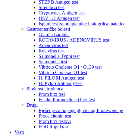
STEP B Antigen test
Strep brzi test
Cryptocock Antigen test
HSV 1/2 Antigen test
Ispitni test za pretplatnike i rak grlića materice
Gastroenteričke bolesti
Giardia Lamblia
ROTAVIRUS / ADENOVIRUS test
Adenovirus test
Rotavirus test
Salmonella Typhi test
Salmonella test
Vibricio Cholerae O1 / O139 test
Vibricio Cholerae O1 test
H. PILORI Antigen test
H. Pylori Antibody test
Plodnost i trudnoća
Prom brzi test
Fetalni fibronektinski brzi test
Drugi
Rješenje za bojenje gljivičnog fluorescencije
Procelcitonin test
Prom brzi testovi
FOB Rapid test
Vesti