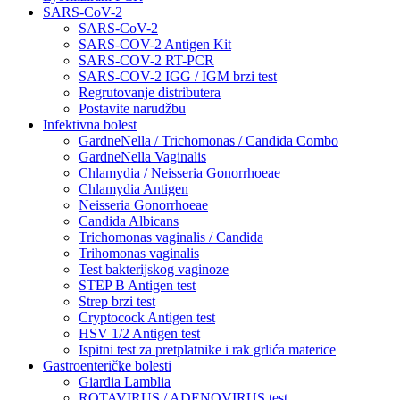
SARS-CoV-2
SARS-CoV-2
SARS-COV-2 Antigen Kit
SARS-COV-2 RT-PCR
SARS-COV-2 IGG / IGM brzi test
Regrutovanje distributera
Postavite narudžbu
Infektivna bolest
GardneNella / Trichomonas / Candida Combo
GardneNella Vaginalis
Chlamydia / Neisseria Gonorrhoeae
Chlamydia Antigen
Neisseria Gonorrhoeae
Candida Albicans
Trichomonas vaginalis / Candida
Trihomonas vaginalis
Test bakterijskog vaginoze
STEP B Antigen test
Strep brzi test
Cryptocock Antigen test
HSV 1/2 Antigen test
Ispitni test za pretplatnike i rak grlića materice
Gastroenteričke bolesti
Giardia Lamblia
ROTAVIRUS / ADENOVIRUS test