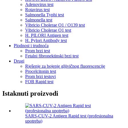
Adenovirus test
Rotavirus test
Salmonella Typhi test
Salmonella test
Vibricio Cholerae O1 / O139 test
Vibricio Cholerae O1 test
H. PILORI Antigen test
H. Pylori Antibody test
Plodnost i trudnoća
Prom brzi test
Fetalni fibronektinski brzi test
Drugi
Rješenje za bojenje gljivičnog fluorescencije
Procelcitonin test
Prom brzi testovi
FOB Rapid test
Istaknuti proizvodi
SARS-CUV-2 Antigen Rapid test (profesionalna
upotreba)