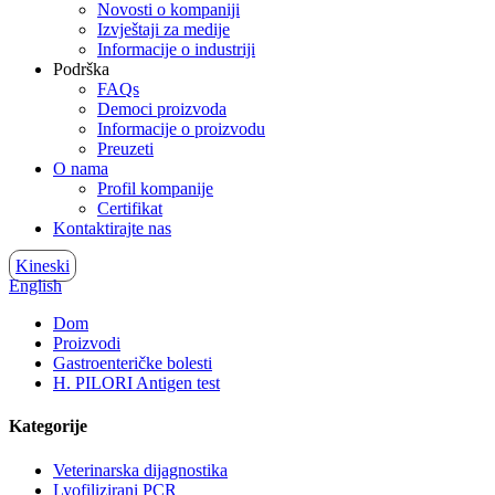
Novosti o kompaniji
Izvještaji za medije
Informacije o industriji
Podrška
FAQs
Democi proizvoda
Informacije o proizvodu
Preuzeti
O nama
Profil kompanije
Certifikat
Kontaktirajte nas
Kineski
English
Dom
Proizvodi
Gastroenteričke bolesti
H. PILORI Antigen test
Kategorije
Veterinarska dijagnostika
Lyofilizirani PCR