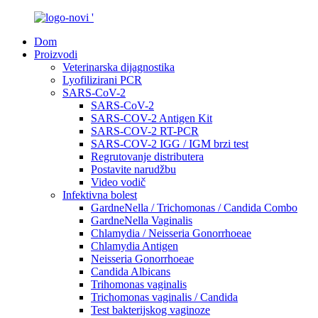
Dom
Proizvodi
Veterinarska dijagnostika
Lyofilizirani PCR
SARS-CoV-2
SARS-CoV-2
SARS-COV-2 Antigen Kit
SARS-COV-2 RT-PCR
SARS-COV-2 IGG / IGM brzi test
Regrutovanje distributera
Postavite narudžbu
Video vodič
Infektivna bolest
GardneNella / Trichomonas / Candida Combo
GardneNella Vaginalis
Chlamydia / Neisseria Gonorrhoeae
Chlamydia Antigen
Neisseria Gonorrhoeae
Candida Albicans
Trihomonas vaginalis
Trichomonas vaginalis / Candida
Test bakterijskog vaginoze