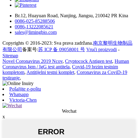
Br.12, Huayuan Road, Nanjing, Jiangsu, 210042 PR Kina
0086-025-85288506
0086-13222085621
sales@limingbio.com
Copyrights © 2016-2023: Sva prava zadržana.
南京黎明生物制品
有限公司
备案号:
苏 ICP 备 09058001 号
Vrući proizvodi
-
Sitemap
Novel Coronavirus 2019 Ncov
,
Cryptocock Antigen test
,
Human
Coronavirus Igm / IgG test antitela
,
Covid-19 brzim testnim
kompletom
,
Antitijelni testni komplet
,
Coronavirus za CoviD-19
testiranje
,
Pošaljite e-poštu
Whatsapp
Victoria-Chen
Wechat
x