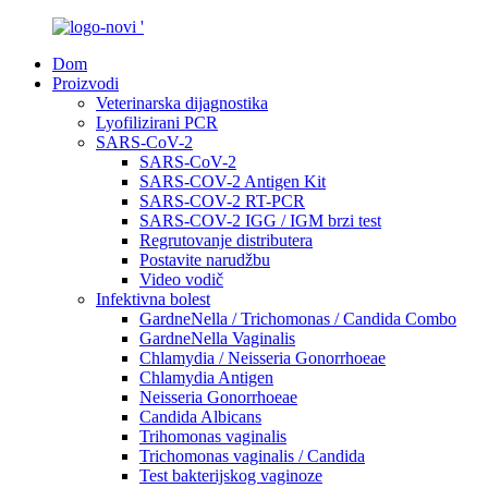
Dom
Proizvodi
Veterinarska dijagnostika
Lyofilizirani PCR
SARS-CoV-2
SARS-CoV-2
SARS-COV-2 Antigen Kit
SARS-COV-2 RT-PCR
SARS-COV-2 IGG / IGM brzi test
Regrutovanje distributera
Postavite narudžbu
Video vodič
Infektivna bolest
GardneNella / Trichomonas / Candida Combo
GardneNella Vaginalis
Chlamydia / Neisseria Gonorrhoeae
Chlamydia Antigen
Neisseria Gonorrhoeae
Candida Albicans
Trihomonas vaginalis
Trichomonas vaginalis / Candida
Test bakterijskog vaginoze