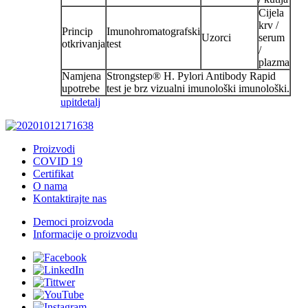
Cijela
krv /
Princip
Imunohromatografski
Uzorci
serum
otkrivanja
test
/
plazma
Namjena
Strongstep® H. Pylori Antibody Rapid
upotrebe
test je brz vizualni imunološki imunološki.
upit
detalj
Proizvodi
COVID 19
Certifikat
O nama
Kontaktirajte nas
Democi proizvoda
Informacije o proizvodu