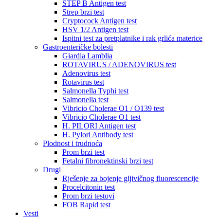
STEP B Antigen test
Strep brzi test
Cryptocock Antigen test
HSV 1/2 Antigen test
Ispitni test za pretplatnike i rak grlića materice
Gastroenteričke bolesti
Giardia Lamblia
ROTAVIRUS / ADENOVIRUS test
Adenovirus test
Rotavirus test
Salmonella Typhi test
Salmonella test
Vibricio Cholerae O1 / O139 test
Vibricio Cholerae O1 test
H. PILORI Antigen test
H. Pylori Antibody test
Plodnost i trudnoća
Prom brzi test
Fetalni fibronektinski brzi test
Drugi
Rješenje za bojenje gljivičnog fluorescencije
Procelcitonin test
Prom brzi testovi
FOB Rapid test
Vesti