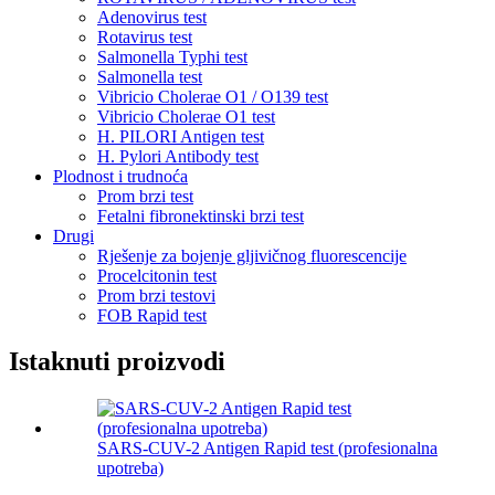
Adenovirus test
Rotavirus test
Salmonella Typhi test
Salmonella test
Vibricio Cholerae O1 / O139 test
Vibricio Cholerae O1 test
H. PILORI Antigen test
H. Pylori Antibody test
Plodnost i trudnoća
Prom brzi test
Fetalni fibronektinski brzi test
Drugi
Rješenje za bojenje gljivičnog fluorescencije
Procelcitonin test
Prom brzi testovi
FOB Rapid test
Istaknuti proizvodi
SARS-CUV-2 Antigen Rapid test (profesionalna
upotreba)