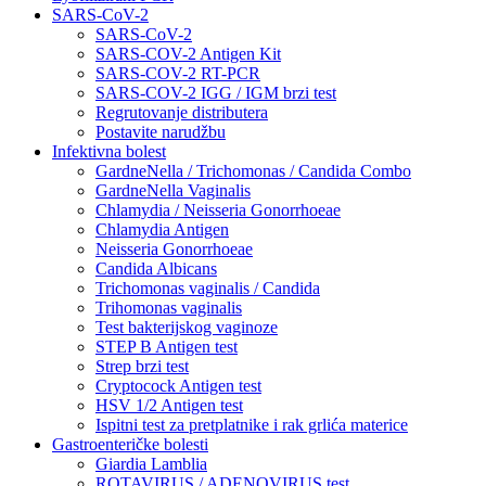
SARS-CoV-2
SARS-CoV-2
SARS-COV-2 Antigen Kit
SARS-COV-2 RT-PCR
SARS-COV-2 IGG / IGM brzi test
Regrutovanje distributera
Postavite narudžbu
Infektivna bolest
GardneNella / Trichomonas / Candida Combo
GardneNella Vaginalis
Chlamydia / Neisseria Gonorrhoeae
Chlamydia Antigen
Neisseria Gonorrhoeae
Candida Albicans
Trichomonas vaginalis / Candida
Trihomonas vaginalis
Test bakterijskog vaginoze
STEP B Antigen test
Strep brzi test
Cryptocock Antigen test
HSV 1/2 Antigen test
Ispitni test za pretplatnike i rak grlića materice
Gastroenteričke bolesti
Giardia Lamblia
ROTAVIRUS / ADENOVIRUS test