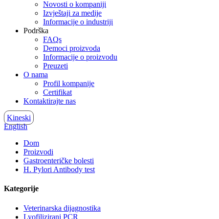
Novosti o kompaniji
Izvještaji za medije
Informacije o industriji
Podrška
FAQs
Democi proizvoda
Informacije o proizvodu
Preuzeti
O nama
Profil kompanije
Certifikat
Kontaktirajte nas
Kineski
English
Dom
Proizvodi
Gastroenteričke bolesti
H. Pylori Antibody test
Kategorije
Veterinarska dijagnostika
Lyofilizirani PCR