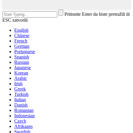
Pritisnite Enter da biste pretražili ili
ESC zatvorili
English
Chinese
French
German
Portuguese
Spanish
Russian
Japanese
Korean
Arabic
Irish
Greek
Turkish
Italian
Danish
Romanian
Indonesian
Czech
Afrikaans
Swedish