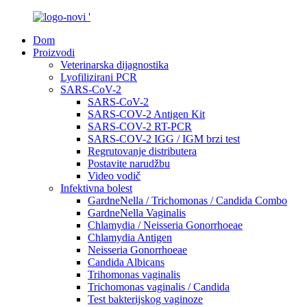
Dom
Proizvodi
Veterinarska dijagnostika
Lyofilizirani PCR
SARS-CoV-2
SARS-CoV-2
SARS-COV-2 Antigen Kit
SARS-COV-2 RT-PCR
SARS-COV-2 IGG / IGM brzi test
Regrutovanje distributera
Postavite narudžbu
Video vodič
Infektivna bolest
GardneNella / Trichomonas / Candida Combo
GardneNella Vaginalis
Chlamydia / Neisseria Gonorrhoeae
Chlamydia Antigen
Neisseria Gonorrhoeae
Candida Albicans
Trihomonas vaginalis
Trichomonas vaginalis / Candida
Test bakterijskog vaginoze