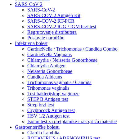
SARS-CoV-2
SARS-CoV-2
SARS-COV-2 Antigen Kit
SARS-COV-2 RT-PCR
SARS-COV-2 IGG / IGM brzi test
Regrutovanje distributera
Postavite narudžbu
Infektivna bolest
GardneNella / Trichomonas / Candida Combo
GardneNella Vaginalis
Chlamydia / Neisseria Gonorrhoeae
Chlamydia Antigen
Neisseria Gonorrhoeae
Candida Albicans
Trichomonas vaginalis / Candida
Trihomonas vaginalis
Test bakterijskog vaginoze
STEP B Antigen test
Strep brzi test
Cryptocock Antigen test
HSV 1/2 Antigen test
Ispitni test za pretplatnike i rak grlića materice
Gastroenteričke bolesti
Giardia Lamblia
ROTAVIRUS / ADENOVIRUS test