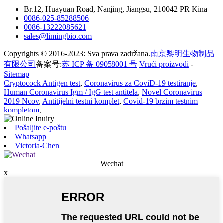
Br.12, Huayuan Road, Nanjing, Jiangsu, 210042 PR Kina
0086-025-85288506
0086-13222085621
sales@limingbio.com
Copyrights © 2016-2023: Sva prava zadržana.
南京黎明生物制品
有限公司
备案号:
苏 ICP 备 09058001 号
Vrući proizvodi
-
Sitemap
Cryptocock Antigen test
,
Coronavirus za CoviD-19 testiranje
,
Human Coronavirus Igm / IgG test antitela
,
Novel Coronavirus
2019 Ncov
,
Antitijelni testni komplet
,
Covid-19 brzim testnim
kompletom
,
Pošaljite e-poštu
Whatsapp
Victoria-Chen
Wechat
x