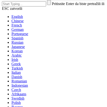
Pritisnite Enter da biste pretražili ili
ESC zatvorili
English
Chinese
French
German
Portuguese
Spanish
Russian
Japanese
Korean
Arabic
Irish
Greek
Turkish
Italian
Danish
Romanian
Indonesian
Czech
Afrikaans
Swedish
Polish
Basque