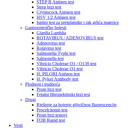
STEP B Antigen test
Strep brzi test
Cryptocock Antigen test
HSV 1/2 Antigen test
Ispitni test za pretplatnike i rak grlića materice
Gastroenteričke bolesti
Giardia Lamblia
ROTAVIRUS / ADENOVIRUS test
Adenovirus test
Rotavirus test
Salmonella Typhi test
Salmonella test
Vibricio Cholerae O1 / O139 test
Vibricio Cholerae O1 test
H. PILORI Antigen test
H. Pylori Antibody test
Plodnost i trudnoća
Prom brzi test
Fetalni fibronektinski brzi test
Drugi
Rješenje za bojenje gljivičnog fluorescencije
Procelcitonin test
Prom brzi testovi
FOB Rapid test
Vesti