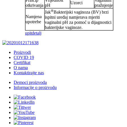
Princip
Vrijednost
Vaginalni
Uzorci
otkrivanja
pH
pražnjenje
®
Jak
Bakterijski vaginoza (BV) brzi
Namjena
ispitni uređaj namjerava mjeriti
upotrebe
vaginalni pH za pomoć u dijagnostici
bakterijske vaginoze.
upit
detalj
Proizvodi
COVID 19
Certifikat
O nama
Kontaktirajte nas
Democi proizvoda
Informacije o proizvodu