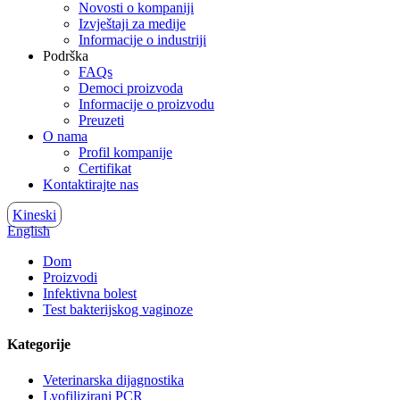
Novosti o kompaniji
Izvještaji za medije
Informacije o industriji
Podrška
FAQs
Democi proizvoda
Informacije o proizvodu
Preuzeti
O nama
Profil kompanije
Certifikat
Kontaktirajte nas
Kineski
English
Dom
Proizvodi
Infektivna bolest
Test bakterijskog vaginoze
Kategorije
Veterinarska dijagnostika
Lyofilizirani PCR