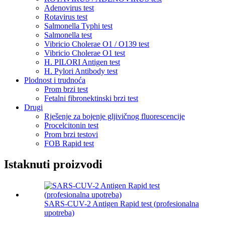
Adenovirus test
Rotavirus test
Salmonella Typhi test
Salmonella test
Vibricio Cholerae O1 / O139 test
Vibricio Cholerae O1 test
H. PILORI Antigen test
H. Pylori Antibody test
Plodnost i trudnoća
Prom brzi test
Fetalni fibronektinski brzi test
Drugi
Rješenje za bojenje gljivičnog fluorescencije
Procelcitonin test
Prom brzi testovi
FOB Rapid test
Istaknuti proizvodi
SARS-CUV-2 Antigen Rapid test (profesionalna
upotreba)