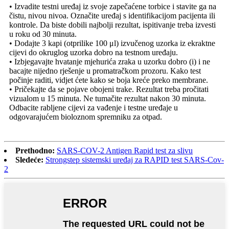
• Izvadite testni uređaj iz svoje zapečaćene torbice i stavite ga na
čistu, nivou nivoa. Označite uređaj s identifikacijom pacijenta ili
kontrole. Da biste dobili najbolji rezultat, ispitivanje treba izvesti
u roku od 30 minuta.
• Dodajte 3 kapi (otprilike 100 μl) izvučenog uzorka iz ekraktne
cijevi do okruglog uzorka dobro na testnom uređaju.
• Izbjegavajte hvatanje mjehurića zraka u uzorku dobro (i) i ne
bacajte nijedno rješenje u promatračkom prozoru. Kako test
počinje raditi, vidjet ćete kako se boja kreće preko membrane.
• Pričekajte da se pojave obojeni trake. Rezultat treba pročitati
vizualom u 15 minuta. Ne tumačite rezultat nakon 30 minuta.
Odbacite rabljene cijevi za vađenje i testne uređaje u
odgovarajućem bioloznom spremniku za otpad.
Prethodno:
SARS-COV-2 Antigen Rapid test za slivu
Sledeće:
Strongstep sistemski uređaj za RAPID test SARS-Cov-
2