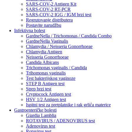
SARS-COV-2 Antigen Kit
SARS-COV-2 RT-PCR
SARS-COV-2 IGG / IGM brzi test
Regrutovanje distributera
Postavite narudžbu
Infektivna bolest
GardneNella / Trichomonas / Candida Combo
GardneNella Vaginalis
Chlamydia / Neisseria Gonorrhoeae
Chlamydia Antigen
Neisseria Gonorrhoeae
Candida Albicans
Trichomonas vaginalis / Candida
Trihomonas vaginalis
Test bakterijskog vaginoze
STEP B Antigen test
Strep brzi test
Cryptocock Antigen test
HSV 1/2 Antigen test
Ispitni test za pretplatnike i rak grlića materice
Gastroenteričke bolesti
Giardia Lamblia
ROTAVIRUS / ADENOVIRUS test
Adenovirus test
Rotavirus test