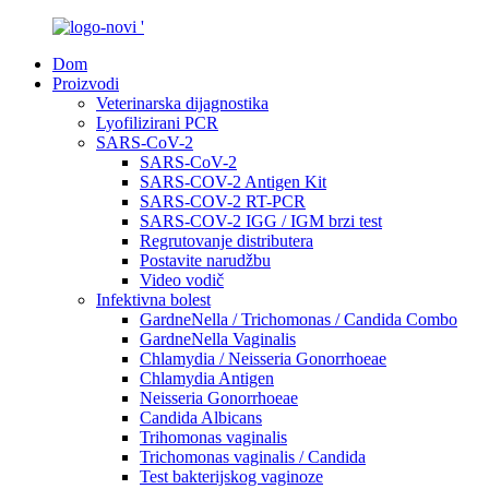
Dom
Proizvodi
Veterinarska dijagnostika
Lyofilizirani PCR
SARS-CoV-2
SARS-CoV-2
SARS-COV-2 Antigen Kit
SARS-COV-2 RT-PCR
SARS-COV-2 IGG / IGM brzi test
Regrutovanje distributera
Postavite narudžbu
Video vodič
Infektivna bolest
GardneNella / Trichomonas / Candida Combo
GardneNella Vaginalis
Chlamydia / Neisseria Gonorrhoeae
Chlamydia Antigen
Neisseria Gonorrhoeae
Candida Albicans
Trihomonas vaginalis
Trichomonas vaginalis / Candida
Test bakterijskog vaginoze