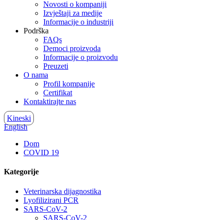
Novosti o kompaniji
Izvještaji za medije
Informacije o industriji
Podrška
FAQs
Democi proizvoda
Informacije o proizvodu
Preuzeti
O nama
Profil kompanije
Certifikat
Kontaktirajte nas
Kineski
English
Dom
COVID 19
Kategorije
Veterinarska dijagnostika
Lyofilizirani PCR
SARS-CoV-2
SARS-CoV-2