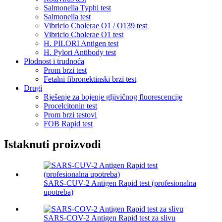
Salmonella Typhi test
Salmonella test
Vibricio Cholerae O1 / O139 test
Vibricio Cholerae O1 test
H. PILORI Antigen test
H. Pylori Antibody test
Plodnost i trudnoća
Prom brzi test
Fetalni fibronektinski brzi test
Drugi
Rješenje za bojenje gljivičnog fluorescencije
Procelcitonin test
Prom brzi testovi
FOB Rapid test
Istaknuti proizvodi
SARS-CUV-2 Antigen Rapid test (profesionalna
upotreba)
SARS-COV-2 Antigen Rapid test za slivu