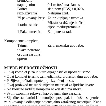
prethodno
napunjenim
0,1 m fosfatna slana sa
Buffer
slaninom (PBS) i 0,02%
razblaživanja
Natrijum azid.
25 pakovanja brisa
Za prikupljanje uzoraka.
Mjesto za držanje bočica i
1 radna stanica
cijevi međuspremnika.
1 Paket umetak
Za upute za rad.
Komponente kompleta
Tajmer
Za vremensku upotrebu.
Svaka potrebna
osobna zaštitna
oprema
MJERE PREDOSTROŽNOSTI
• Ovaj komplet je za in vitro dijagnostičku upotrebu samo.
• Ovaj komplet je samo za medicinsku profesionalnu upotrebu.
• Pažljivo pročitajte upute prije izvođenja testa.
• Ovaj proizvod ne sadrži nijedan materijal za ljudske izvore.
• Ne koristite sadržaj kompleta nakon datuma isteka.
• Svim uzorcima rukovati kao potencijalno zarazne.
• Slijedite standardni laboratorijski postupak i biološke smjernice
za rukovanje i odlaganje potencijalno zaraženog materijala. Kada