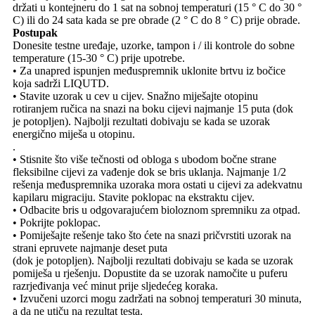
držati u kontejneru do 1 sat na sobnoj temperaturi (15 ° C do 30 °
C) ili do 24 sata kada se pre obrade (2 ° C do 8 ° C) prije obrade.
Postupak
Donesite testne uređaje, uzorke, tampon i / ili kontrole do sobne
temperature (15-30 ° C) prije upotrebe.
• Za unapred ispunjen međuspremnik uklonite brtvu iz bočice
koja sadrži LIQUTD.
• Stavite uzorak u cev u cijev. Snažno miješajte otopinu
rotiranjem ručica na snazi ​​na boku cijevi najmanje 15 puta (dok
je potopljen). Najbolji rezultati dobivaju se kada se uzorak
energično miješa u otopinu.
.
• Stisnite što više tečnosti od obloga s ubodom bočne strane
fleksibilne cijevi za vađenje dok se bris uklanja. Najmanje 1/2
rešenja međuspremnika uzoraka mora ostati u cijevi za adekvatnu
kapilaru migraciju. Stavite poklopac na ekstraktu cijev.
• Odbacite bris u odgovarajućem bioloznom spremniku za otpad.
• Pokrijte poklopac.
• Pomiješajte rešenje tako što ćete na snazi ​​pričvrstiti uzorak na
strani epruvete najmanje deset puta
(dok je potopljen). Najbolji rezultati dobivaju se kada se uzorak
pomiješa u rješenju. Dopustite da se uzorak namočite u puferu
razrjeđivanja već minut prije sljedećeg koraka.
• Izvučeni uzorci mogu zadržati na sobnoj temperaturi 30 minuta,
a da ne utiču na rezultat testa.