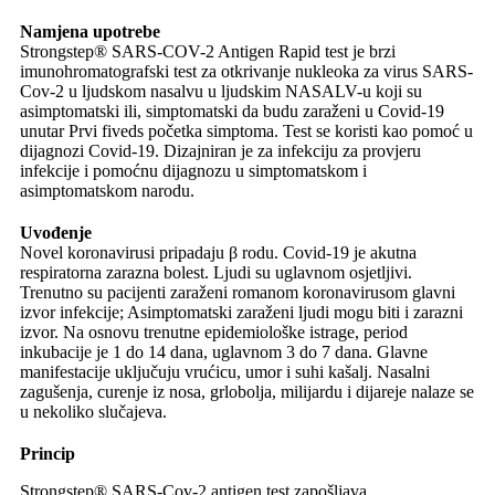
Namjena upotrebe
Strongstep® SARS-COV-2 Antigen Rapid test je brzi
imunohromatografski test za otkrivanje nukleoka za virus SARS-
Cov-2 u ljudskom nasalvu u ljudskim NASALV-u koji su
asimptomatski ili, simptomatski da budu zaraženi u Covid-19
unutar Prvi fiveds početka simptoma. Test se koristi kao pomoć u
dijagnozi Covid-19. Dizajniran je za infekciju za provjeru
infekcije i pomoćnu dijagnozu u simptomatskom i
asimptomatskom narodu.
Uvođenje
Novel koronavirusi pripadaju β rodu. Covid-19 je akutna
respiratorna zarazna bolest. Ljudi su uglavnom osjetljivi.
Trenutno su pacijenti zaraženi romanom koronavirusom glavni
izvor infekcije; Asimptomatski zaraženi ljudi mogu biti i zarazni
izvor. Na osnovu trenutne epidemiološke istrage, period
inkubacije je 1 do 14 dana, uglavnom 3 do 7 dana. Glavne
manifestacije uključuju vrućicu, umor i suhi kašalj. Nasalni
zagušenja, curenje iz nosa, grlobolja, milijardu i dijareje nalaze se
u nekoliko slučajeva.
Princip
Strongstep® SARS-Cov-2 antigen test zapošljava