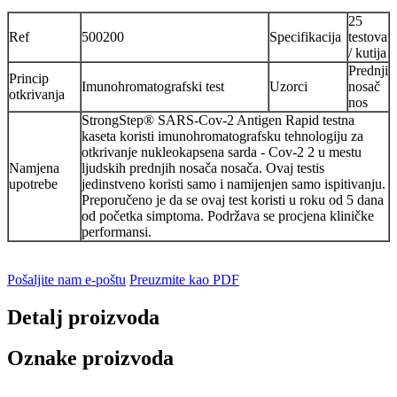
25
Ref
500200
Specifikacija
testova
/ kutija
Prednji
Princip
Imunohromatografski test
Uzorci
nosač
otkrivanja
nos
StrongStep® SARS-Cov-2 Antigen Rapid testna
kaseta koristi imunohromatografsku tehnologiju za
otkrivanje nukleokapsena sarda - Cov-2 2 u mestu
Namjena
ljudskih prednjih nosača nosača. Ovaj testis
upotrebe
jedinstveno koristi samo i namijenjen samo ispitivanju.
Preporučeno je da se ovaj test koristi u roku od 5 dana
od početka simptoma. Podržava se procjena kliničke
performansi.
Pošaljite nam e-poštu
Preuzmite kao PDF
Detalj proizvoda
Oznake proizvoda