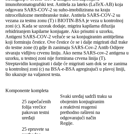
imunohromatografski test. Antitela za lateks (LaTeX-AB) koja
odgovara SARS-COV-2 su suho-imobilizirana na kraju
nitrocellulozne membranske trake. Antitela SARS-COV-2 su
vezana za testnu zonu (T) i BIOTIN-BSA je veza u kontrolnoj
zoni (c). Kada se uzorak dodaje, migrira kapilarna difuzija
rehidriranjem kapilarne konjugate. Ako prisutni u uzorku,
Antigeni SARS-COV-2 vežuće se sa konjugiranim antitijelima
koji formiraju čestice. Ove čestice će se i dalje migrirati duž trake
do testne zone (t) gdje ih zanimaju SARS-Cov-2 Antib Odijere
stvaraju vidljivu crvenu liniju. Ako nema SARS-cov-2 antigena u
uzorku, u testnoj zoni nije formirana crvena linija (T).
Streptavidin konjugirati i dalje će migrirati sam dok se ne zanima
u kontrolnoj zoni (c) na BSA-e-BSA agregirajući u plavoj liniji,
što ukazuje na valjanost testa.
Komponente kompleta
Svaki uređaj sadrži traku sa
25 zapečaćenih
obojenim konjugiranim
folija vrećice
a reaktivni reagensi
pakovan testni
prethodno rašireni na
uređaji
odgovarajući način
Regije.
25 epruvete sa