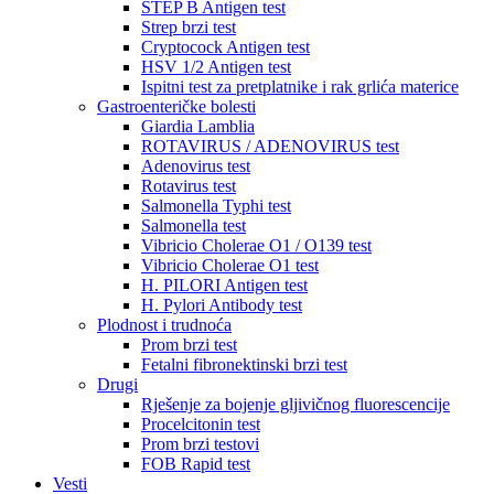
STEP B Antigen test
Strep brzi test
Cryptocock Antigen test
HSV 1/2 Antigen test
Ispitni test za pretplatnike i rak grlića materice
Gastroenteričke bolesti
Giardia Lamblia
ROTAVIRUS / ADENOVIRUS test
Adenovirus test
Rotavirus test
Salmonella Typhi test
Salmonella test
Vibricio Cholerae O1 / O139 test
Vibricio Cholerae O1 test
H. PILORI Antigen test
H. Pylori Antibody test
Plodnost i trudnoća
Prom brzi test
Fetalni fibronektinski brzi test
Drugi
Rješenje za bojenje gljivičnog fluorescencije
Procelcitonin test
Prom brzi testovi
FOB Rapid test
Vesti