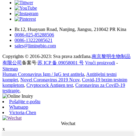
Br.12, Huayuan Road, Nanjing, Jiangsu, 210042 PR Kina
0086-025-85288506
0086-13222085621
sales@limingbio.com
Copyrights © 2016-2023: Sva prava zadržana.
南京黎明生物制品
有限公司
备案号:
苏 ICP 备 09058001 号
Vrući proizvodi
-
Sitemap
Human Coronavirus Igm / IgG test antitela
,
Antitijelni testni
komplet
,
Novel Coronavirus 2019 Ncov
,
Covid-19 brzim testnim
kompletom
,
Cryptocock Antigen test
,
Coronavirus za CoviD-19
testiranje
,
Pošaljite e-poštu
Whatsapp
Victoria-Chen
Wechat
x